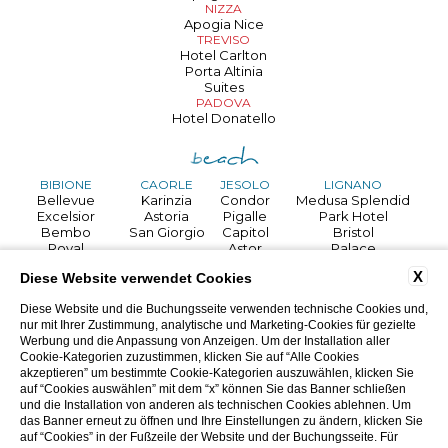
NIZZA
Apogia Nice
TREVISO
Hotel Carlton
Porta Altinia
Suites
PADOVA
Hotel Donatello
BIBIONE
CAORLE
JESOLO
LIGNANO
Bellevue
Karinzia
Condor
Medusa Splendid
Excelsior
Astoria
Pigalle
Park Hotel
Bembo
San Giorgio
Capitol
Bristol
Royal
Astor
Palace
GRADO
Palace
Mediterraneo
Touring
X
Diese Website verwendet Cookies
Danieli
Helvetia
Villa d'Este
Jasminum
Regina
Argentina
Diese Website und die Buchungsseite verwenden technische Cookies und,
Horizonte
Martini
nur mit Ihrer Zustimmung, analytische und Marketing-Cookies für gezielte
Life hotel
Rex
Werbung und die Anpassung von Anzeigen. Um der Installation aller
Cookie-Kategorien zuzustimmen, klicken Sie auf “Alle Cookies
akzeptieren” um bestimmte Cookie-Kategorien auszuwählen, klicken Sie
auf “Cookies auswählen” mit dem “x” können Sie das Banner schließen
SELVA DI CADORE
und die Installation von anderen als technischen Cookies ablehnen. Um
VENEZIA
Nigritella
das Banner erneut zu öffnen und Ihre Einstellungen zu ändern, klicken Sie
Apogia Sirio
PIEVE DI CADORE
auf “Cookies” in der Fußzeile der Website und der Buchungsseite. Für