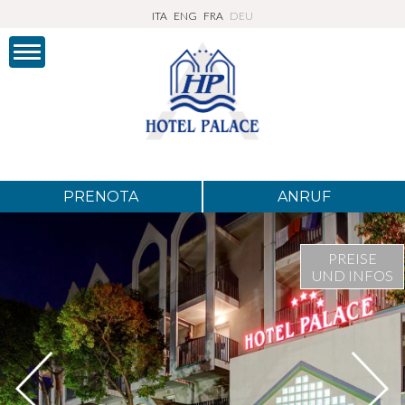
ITA
ENG
FRA
DEU
PRENOTA
ANRUF
PREISE
UND INFOS