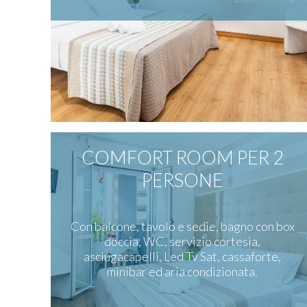
COMFORT ROOM PER 2
PERSONE
Con balcone, tavolo e sedie, bagno con box
doccia, WC, servizio cortesia,
asciugacapelli, Led Tv Sat, cassaforte,
minibar ed aria condizionata.