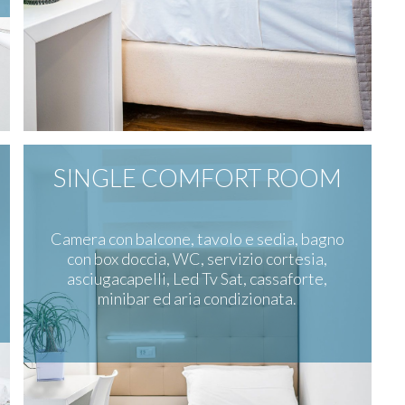
SINGLE COMFORT ROOM
Camera con balcone, tavolo e sedia, bagno
con box doccia, WC, servizio cortesia,
asciugacapelli, Led Tv Sat, cassaforte,
minibar ed aria condizionata.