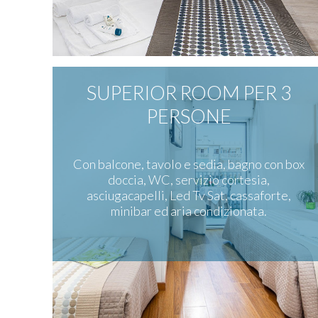
SUPERIOR ROOM PER 3
PERSONE
Con balcone, tavolo e sedia, bagno con box
doccia, WC, servizio cortesia,
asciugacapelli, Led Tv Sat, cassaforte,
minibar ed aria condizionata.