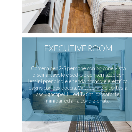
EXECUTIVE ROOM
Camera per 2-3 persone con balcone vista
piscina, tavolo e sedie e con terrazzo con
lettini prendisole e tenda parasole elettrica,
bagno con box doccia, WC, servizio cortesia,
asciugacapelli, Led Tv Sat, cassaforte,
minibar ed aria condizionata.