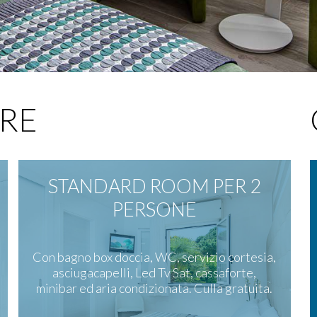
RE
STANDARD ROOM PER 2
PERSONE
Con bagno box doccia, WC, servizio cortesia,
asciugacapelli, Led Tv Sat, cassaforte,
minibar ed aria condizionata. Culla gratuita.