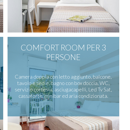
COMFORT ROOM PER 3
PERSONE
Camera doppia con letto aggiunto, balcone,
tavolo e sedie, bagno con box doccia, WC,
servizio cortesia, asciugacapelli, Led Tv Sat,
cassaforte, minibar ed aria condizionata.